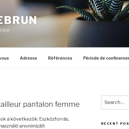
LEBRUN
trice
vous
Adresse
Références
Période de confineme
Search
ailleur pantalon femme
for:
SSE, Zlatan Ibrahimovic est absent pour la première fois en championnat depuis le déplacement de la 2e journée à Ajaccio.Remplaçants du PSG : Douchez, Camara, Alex, Armand, Chantôme, Pastore, Gameiro,Composition du PSG : Sirigu - Van der Wiel, Thiago Silva, Sakho (cap. I giocatori del Montpellier volevano il cartellino rosso!GIALLO PER SAHI! Leia as últimas notícias esportivas sobre futebol, fórmula 1, MMA, UFC, vôlei, basquete, NBA, tênis, olimpíadas de Rio 2016, atletismo, ginástica, natação, velocidade, automobilismo, NFL, radicais et mais. E' ancora un suo colpo di tacco a lanciare BISEVAC in profondità. Ce match se déroule le 11 novembre 2012 et débute à 21:00. Regardez Eurosport où et quand vous voulez.Ligue 1 - Suivez en live la rencontre de Football opposant Montpellier Hérault et Paris Saint-Germain. Il en ramené une victoire (3-1, le 15 mai 2010) et un nul (2-2, le 13 mars 2011). Bonne soirée à toutes et à tous !Ce PSG-Montpellier n'est pas encore terminé ! Gaëtan Charbonnier est remplacé par Emanuel Herrera.Alex intervient d'un superbe tacle alors que Mounier avait décalé Cabella dans la surface. L'attaquant poursuit son action mais l'arbitre applique la double sanction....Hoarau décolle plus haut que tout le monde. 2-2.Camara, servi dans la surface de réparation parisienne, est signalé en position de hors-jeu.Stat' : si le PSG perd face à Montpellier ce sera la 3e défaite des hommes d'Ancelotti au Parc cette saison. Ezúttal a PSG - Montpellier összecsapást láthatják a 2011/2012 idényből. 19 fev 2012 20:00. Nené décale Alex qui balance une mine en direction des buts de Jourdren ! Elle peut aussi s'appuyer sur sa jeunesse insouciante et mâture, son collectif rodé, son tempérament offensif et son buteur, Olivier Giroud. La défense du MHSC était aux abois et prise de vitesse.Clément Turpin s'approche de Salvatore Sirigu qui prend son temps pour dégager. Che pericolo!Campo rizollato completamente e tutto easurito al Parco dei Principi. PER IL PSG E' ENTRATO PASTORE AL POSTO DI SISSOKO! Con Ancelotti Il Psg ha un bilancio di sei partite vinte e una pareggiata, tra campionato e coppa di Francia. Sakho près de la ligne du milieu de terrain et Sissoko à l'entrée de la surface de réparation de Montpellier.L'entrée de Stambouli, polyvalent, qui a un profil plus défensif qu'Estrada, semble donner un ton plus défensif à la formation héraultaise.Changement pour Montpellier : Marco estrada sort, Benjamin Stambouli entre.Nené, servi à l'entrée de la surface par Motta, voit Bedimo le devancer avec autorité. Cori per lui dal Parco dei Principi. Mais l'attaquant du PSG n'a pas le temps de frapper avec le tacle du défenseur.Jérémy Menez à l'air cuit et limite au minimum syndical ses efforts défensifs....le corner est finalement botté mais ne donne rien.Déjà trois fois que les supporters parisiens envoient des pêtards sur la pelouse. Cette semaine, nous avons interrogé deux agents de joueurs pour estimer ce magot potentiel.Cette solidité n'est d'ailleurs pas la seule force de cette équipe héraultaise. Largement au-dessus.Stat' : Montpellier n’a remporté qu’un seul de ses 3 derniers matches à l’extérieur en L1, pour 2 défaites face à ETG (2-4) et Valenciennes (0-1).Sakho semble touché au genou. Je suis allé jusqu'à l'avion et au dernier moment je n'y suis pas allé. Avant Girard, aucun entraîneur montpelliérain n'avait affiché un tel ratio.Autre stat de bon augure pour les Héraultais : dans toute son histoire, le MHSC a marqué 45 buts face au PSG. Ligue 1 – Segui LIVE su Eurosport l'incontro di Calcio tra PSG e Montpellier. Les supporters de Boulogne sont priés d'emprunter une rue différente des spectateurs munis d'une invitation ou d'un billet VIP. Nenè e Menez si cercano spesso ma per ora non sono riusciti a trovare la giocata determinate!DOPPIA PARATA DI SIRUGU!!! 3-0 il risultato finale allo Stade de La Mosson. Il suo tiro mancino si spegne sull'esterno della rete!GOL DEL PSG! Il suo pallonetto dall'interno dell'area di rigore attraverso tutto lo specchio ma non trova compagni!Accelerazione di MENEZ che arma il sinistro di THIAGO MOTTA. Blaise Matuidi perd le ballon en effectuant une passe sur le Montpelliérain. Ses résultats à la tête du PSG ont beau être probants, il attend un match référence dans le jeu. Il inscrit son 3e but en championnat.CABELLA !!! Sirigu ne peut rien.Une-deux-trois entre Maxwell, Menez et Lavezzi. La nostra diretta ti offre aggiornamenti minuto per minuto e dettagli sui momenti più importanti.E' tutto, amici di Eurosport. GRANDE GIOCATA DI MENEZ, doppio dribbling a ridicolizzare Mbiwa e assist al bacio per HOARAU, che a porta vuota non può che infilare la porta! Source:"France protests: Three more Ligue 1 games postponed, including Monaco v Nice",https://en.wikipedia.org/w/index.php?title=2018–19_Montpellier_HSC_season&oldid=973902411,Short description with empty Wikidata description,Pages using football kit with incorrect pattern parameters,Pages using infobox football club season with unknown parameters,Pages using football box collapsible with unsupported stack parameter,Creative Commons Attribution-ShareAlike
RECENT PO