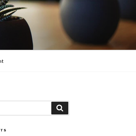
nt
Search
STS