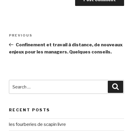
Post
Previous
PREVIOUS
navigation
Post
Confinement et travail à distance, de nouveaux
enjeux pour les managers. Quelques conseils.
Search
Searc
for:
RECENT POSTS
les fourberies de scapin livre