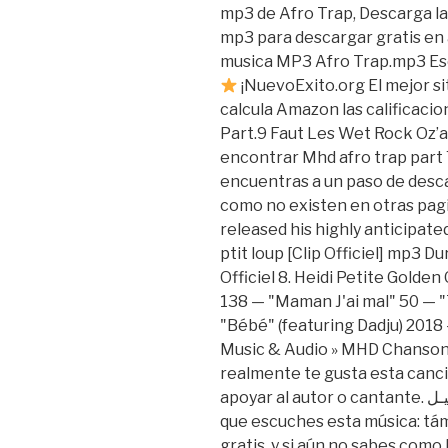
mp3 de Afro Trap, Descarga l
mp3 para descargar gratis en 
musica MP3 Afro Trap.mp3 Esc
¡NuevoExito.org El mejor s
calcula Amazon las calificacio
Part.9 Faut Les Wet Rock Oz’
encontrar Mhd afro trap part 7
encuentras a un paso de desc
como no existen en otras pag
released his highly anticipat
ptit loup [Clip Officiel] mp3 D
Officiel 8. Heidi Petite Golde
138 — "Maman J'ai mal" 50 — "
"Bébé" (featuring Dadju) 2018 
Music & Audio » MHD Chanson
realmente te gusta esta canci
apoyar al autor o cantante. مشاهدة إيقاف تحمـيـل . Te recomendamos
que escuches esta música: t
gratis, y si aún no sabes como