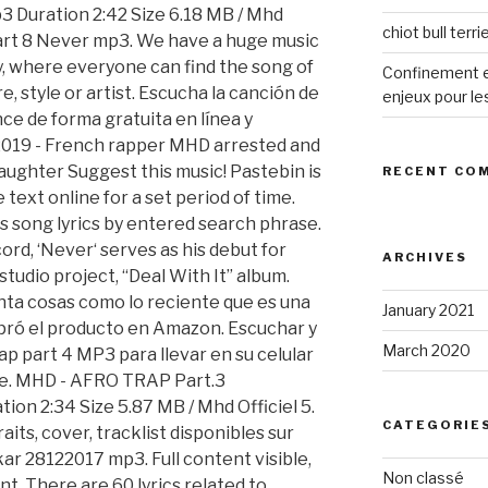
 Duration 2:42 Size 6.18 MB / Mhd
chiot bull terr
rt 8 Never mp3. We have a huge music
y, where everyone can find the song of
Confinement et
e, style or artist. Escucha la canción de
enjeux pour le
nce de forma gratuita en línea y
n/2019 - French rapper MHD arrested and
ughter Suggest this music! Pastebin is
RECENT CO
text online for a set period of time.
 song lyrics by entered search phrase.
rd, ‘Never‘ serves as his debut for
ARCHIVES
tudio project, “Deal With It” album.
ta cosas como lo reciente que es una
January 2021
ompró el producto en Amazon. Escuchar y
March 2020
p part 4 MP3 para llevar en su celular
re. MHD - AFRO TRAP Part.3
on 2:34 Size 5.87 MB / Mhd Officiel 5.
CATEGORIE
aits, cover, tracklist disponibles sur
 28122017 mp3. Full content visible,
Non classé
nt. There are 60 lyrics related to