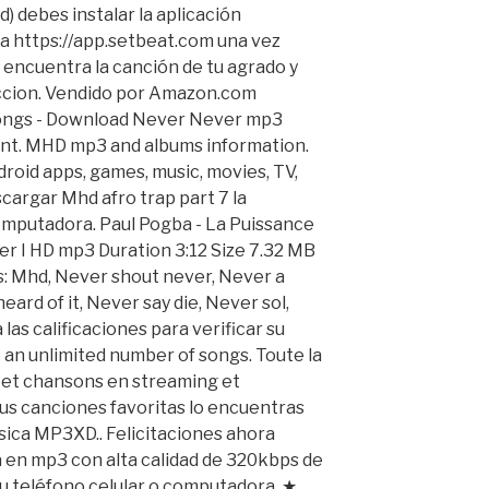
 debes instalar la aplicación
a https://app.setbeat.com una vez
 y encuentra la canción de tu agrado y
uccion. Vendido por Amazon.com
ongs - Download Never Never mp3
nt. MHD mp3 and albums information.
ndroid apps, games, music, movies, TV,
argar Mhd afro trap part 7 la
omputadora. Paul Pogba - La Puissance
ver I HD mp3 Duration 3:12 Size 7.32 MB
ts: Mhd, Never shout never, Never a
ard of it, Never say die, Never sol,
as calificaciones para verificar su
 an unlimited number of songs. Toute la
 et chansons en streaming et
s canciones favoritas lo encuentras
sica MP3XD.. Felicitaciones ahora
 en mp3 con alta calidad de 320kbps de
 teléfono celular o computadora. ★