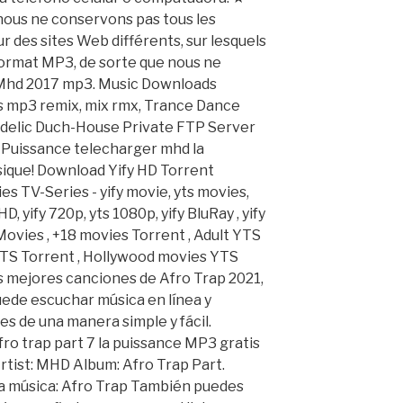
us ne conservons pas tous les
sur des sites Web différents, sur lesquels
 format MP3, de sorte que nous ne
. Mhd 2017 mp3. Music Downloads
 mp3 remix, mix rmx, Trance Dance
delic Duch-House Private FTP Server
Puissance telecharger mhd la
ique! Download Yify HD Torrent
s TV-Series - yify movie, yts movies,
HD, yify 720p, yts 1080p, yify BluRay , yify
Movies , +18 movies Torrent , Adult YTS
TS Torrent , Hollywood movies YTS
s mejores canciones de Afro Trap 2021,
ede escuchar música en línea y
s de una manera simple y fácil.
o trap part 7 la puissance MP3 gratis
rtist: MHD Album: Afro Trap Part.
 música: Afro Trap También puedes