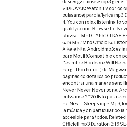
descargar música mp3 gratis. 
VIDEOVAK: Watch TV series onl
puissance) parole/lyrics mp3 D
4. You can relax listening to 
quality sound. Browse for Nev
phrase. . MHD - AFRO TRAP Pa
6.18 MB / Mhd Officiel 6. Lis
A Kele Nta. Androidmp3: es l
para Movil (Compatible con pc
Descubre Hardcore Will Never D
Forgotten Future) de Mogwai 
páginas de detalles de produc
encontrar una manera sencilla 
Never Never Never song. Arch
puissance 2020 listo para esc
He Never Sleeps mp3 Mp3, low
la música y en particular de la
accesible para todos. Related 
Officiel] mp3 Duration 3:16 Siz