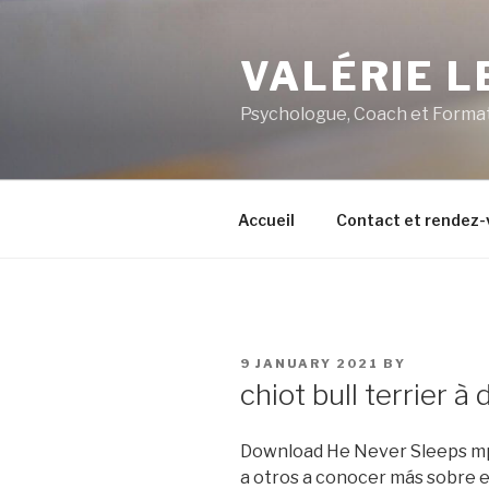
Skip
to
VALÉRIE 
content
Psychologue, Coach et Forma
Accueil
Contact et rendez-
POSTED
9 JANUARY 2021
BY
ON
chiot bull terrier à
Download He Never Sleeps mp3
a otros a conocer más sobre 