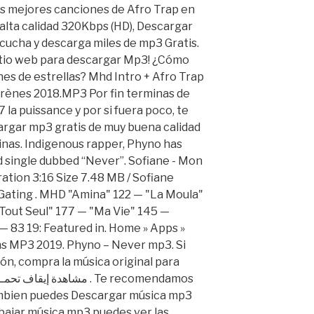
as mejores canciones de Afro Trap en
alta calidad 320Kbps (HD), Descargar
ucha y descarga miles de mp3 Gratis.
itio web para descargar Mp3! ¿Cómo
nes de estrellas? Mhd Intro + Afro Trap
arènes 2018.MP3 Por fin terminas de
 la puissance y por si fuera poco, te
argar mp3 gratis de muy buena calidad
inas. Indigenous rapper, Phyno has
ed single dubbed “Never”. Sofiane - Mon
uration 3:16 Size 7.48 MB / Sofiane
n Gating . MHD "Amina" 122 — "La Moula"
Tout Seul" 177 — "Ma Vie" 145 —
— 83 19: Featured in. Home » Apps »
s MP3 2019. Phyno – Never mp3. Si
ón, compra la música original para
ámbien puedes Descargar música mp3
 bajar música mp3 puedes ver las