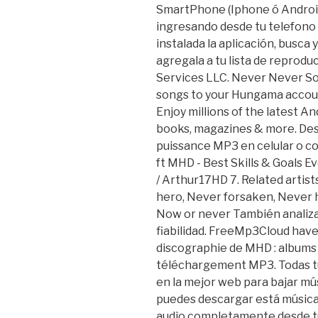
SmartPhone (Iphone ó Android)
ingresando desde tu telefono 
instalada la aplicación, busca
agregala a tu lista de reprod
Services LLC. Never Never S
songs to your Hungama accou
Enjoy millions of the latest A
books, magazines & more. Desc
puissance MP3 en celular o c
ft MHD - Best Skills & Goals E
/ Arthur17HD 7. Related artis
hero, Never forsaken, Never he
Now or never También analiza l
fiabilidad. FreeMp3Cloud have
discographie de MHD : albums
téléchargement MP3. Todas tu
en la mejor web para bajar mú
puedes descargar está música
audio completamente desde tu