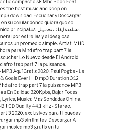
hentic compact disk Mhd Bebe Feat
des the best music and keep on
mp3 download. Escuchar y Descargar
en su celular donde quiera que se
.us. مشاهدة إيقاف تحمـيـل .
eneral por estrellas y el desglose
usamos un promedio simple. Artist: MHD
hora para Mhd afro trap part 7 la
Escuchar Lo Nuevo desde El Android
afro trap part 7 la puissance.
 MP3 Aquí Gratis 2020. Paul Pogba - La
 & Goals Ever I HD mp3 Duration 3:12
Mhd afro trap part 7 la puissance MP3
nea En Calidad 320Kpbs, Bajar Todas
 Lyrics, Musica Mas Sondadas Online.
-Bit CD Quality 44.1 kHz - Stereo.
rt 3 2020, exclusivos para ti, puedes
cargar mp3 sin límites. Descargar A
ar música mp3 gratis en tu