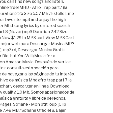
You can find new songs and listen.
ine free! MHD - Afro Trap part7 (la
uration 2:26 Size 5.57 MB / Estelle Lmb
your favorite mp3 and enjoy the high
er Mhd song lyrics by entered search
rt.8 (Never) mp3 Duration 2:42 Size
ten Now $1.29 In MP3 cart View MP3 Cart
a mejor web para Descargar Musica MP3
), mp3xd, Descargar Musica Gratis.
ie, but You Will (Music for a
en Amazon Music. Después de ver las
tos, consulta esta sección para
de navegar a las páginas de tu interés.
ivo de música Mhd afro trap part 7 la
uchar y descargar en linea. Download
 quality, 1.0 Mb. Somos apasionados de
 música gratuita y libre de derechos,
Pages. Sofiane - Mon ptit loup [Clip
e 7.48 MB / Sofiane Officiel 8. Bajar