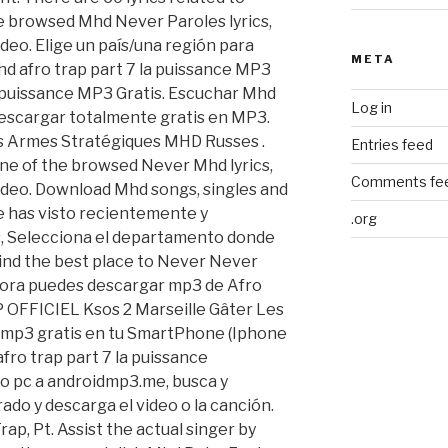
 browsed Mhd Never Paroles lyrics,
ideo. Elige un país/una región para
META
d afro trap part 7 la puissance MP3
la puissance MP3 Gratis. Escuchar Mhd
Log in
 descargar totalmente gratis en MP3.
s Armes Stratégiques MHD Russes .
Entries feed
Comments fe
video. Download Mhd songs, singles and
 has visto recientemente y
.org
 Selecciona el departamento donde
Find the best place to Never Never
hora puedes descargar mp3 de Afro
IP OFFICIEL Ksos 2 Marseille Gâter Les
a mp3 gratis en tu SmartPhone (Iphone
fro trap part 7 la puissance
o pc a androidmp3.me, busca y
ado y descarga el video o la canción.
ap, Pt. Assist the actual singer by