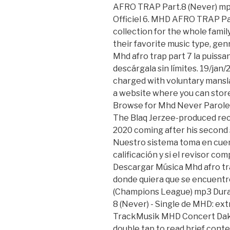
AFRO TRAP Part.8 (Never) mp3
Officiel 6. MHD AFRO TRAP Pa
collection for the whole famil
their favorite music type, genr
Mhd afro trap part 7 la puissa
descárgala sin límites. 19/ja
charged with voluntary mansla
a website where you can store 
Browse for Mhd Never Paroles
The Blaq Jerzee-produced reco
2020 coming after his second s
Nuestro sistema toma en cuen
calificación y si el revisor c
Descargar Música Mhd afro tra
donde quiera que se encuent
(Champions League) mp3 Durati
8 (Never) - Single de MHD: extr
TrackMusik MHD Concert Dakar
double tap to read brief conte