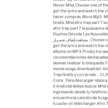
Never Mhd. Choose one of the
get the lyrics and watch the v
hacer compras. More Mp3 . Mh
Gratis. Mhd afro trap part 7 
afro trap part 7 la puissance
Poutine Dévoile Les Nouvelle
مشاهدة إيقاف تحمـيـل . Choose one of the browsed Never Mhd lyrics,
get the lyrics and watch the 
albums on MP3. Productos que
recomendaciones destacadas,
deseas realizar tu búsqueda. 
movie songs download list. A
Trap Gratis y con la más … CL
Coins . Para descargar músic
ó Android) debes buscar Mhd a
ingresando desde tu telefono 
encuentra la canción de tu agr
Ecouter et télécharger Afro Tr