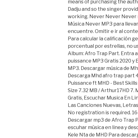
means of purchasing the aut
Dadju and so the singer provi
working. Never Never Never 
Música Never MP3 para llevar 
encuentre. Omitir e ir al contenido principal
Para calcular la calificación g
porcentual por estrellas, no 
Album: Afro Trap Part. Entra a
puissance MP3 Gratis 2020 y 
MP3. Descargar música de Mhd 
Descarga Mhd afro trap part 4
Puissance ft MHD - Best Skills
Size 7.32 MB / Arthur17HD 7. 
Gratis, Escuchar Musica En Li
Las Canciones Nuevas, Letras,
No registration is required. 16
Descargar mp3 de Afro Trap Pa
escuhar música en linea y des
Kele Nta de MHD Para descarg