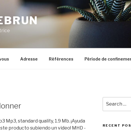
LEBRUN
trice
vous
Adresse
Références
Période de confineme
Search
 donner
for:
 Mp3, standard quality, 1.9 Mb. ¡Ayuda
RECENT PO
este producto subiendo un video! MHD -