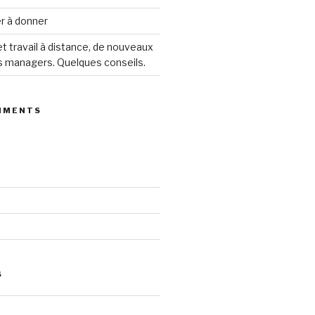
ier à donner
 travail à distance, de nouveaux
s managers. Quelques conseils.
MMENTS
S