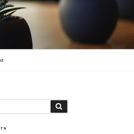
nt
Search
STS