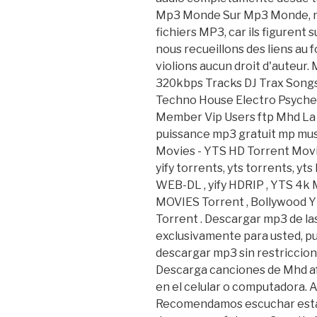
Mp3 Monde Sur Mp3 Monde, no
fichiers MP3, car ils figurent 
nous recueillons des liens au
violions aucun droit d'auteur
320kbps Tracks DJ Trax Songs
Techno House Electro Psyche
Member Vip Users ftp Mhd La 
puissance mp3 gratuit mp mus
Movies - YTS HD Torrent Movie
yify torrents, yts torrents, yts 
WEB-DL , yify HDRIP , YTS 4k 
MOVIES Torrent , Bollywood Y
Torrent . Descargar mp3 de la
exclusivamente para usted, pu
descargar mp3 sin restriccione
Descarga canciones de Mhd afr
en el celular o computadora. A
Recomendamos escuchar esta