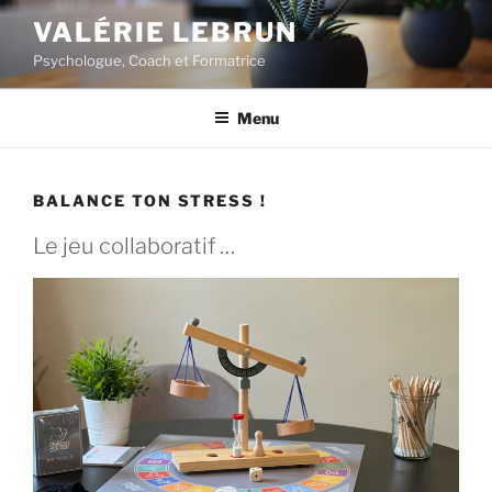
Aller
VALÉRIE LEBRUN
au
Psychologue, Coach et Formatrice
contenu
principal
Menu
BALANCE TON STRESS !
Le jeu collaboratif …