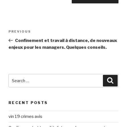
Post
Previous
PREVIOUS
navigation
Post
Confinement et travail à distance, de nouveaux
enjeux pour les managers. Quelques conseils.
Search
Searc
for:
RECENT POSTS
vin 19 crimes avis