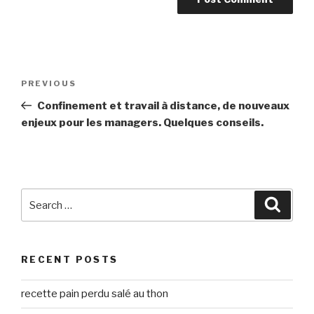
Post
Previous
PREVIOUS
navigation
Post
Confinement et travail à distance, de nouveaux
enjeux pour les managers. Quelques conseils.
Search
Searc
for:
RECENT POSTS
recette pain perdu salé au thon