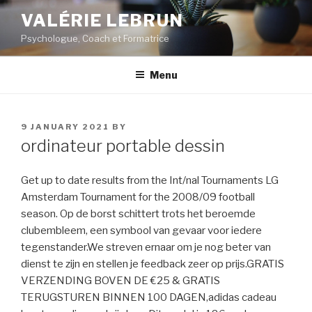
Skip
VALÉRIE LEBRUN
to
Psychologue, Coach et Formatrice
content
Menu
POSTED
9 JANUARY 2021
BY
ON
ordinateur portable dessin
Get up to date results from the Int/nal Tournaments LG
Amsterdam Tournament for the 2008/09 football
season. Op de borst schittert trots het beroemde
clubembleem, een symbool van gevaar voor iedere
tegenstander.We streven ernaar om je nog beter van
dienst te zijn en stellen je feedback zeer op prijs.GRATIS
VERZENDING BOVEN DE €25 & GRATIS
TERUGSTUREN BINNEN 100 DAGEN,adidas cadeau