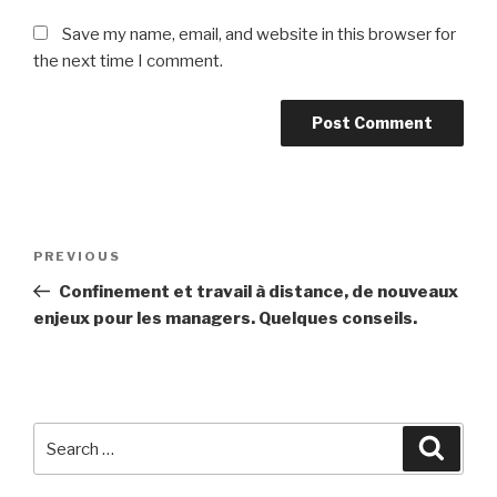
Save my name, email, and website in this browser for
the next time I comment.
Post
Previous
PREVIOUS
navigation
Post
Confinement et travail à distance, de nouveaux
enjeux pour les managers. Quelques conseils.
Search
Searc
for: