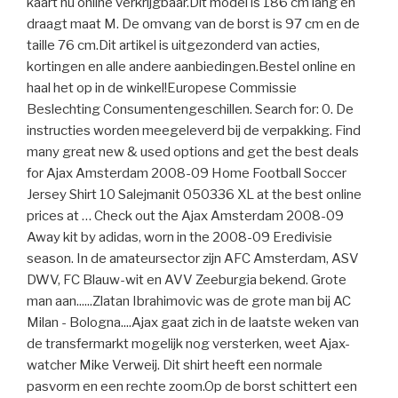
kaart nu online verkrijgbaar.Dit model is 186 cm lang en
draagt maat M. De omvang van de borst is 97 cm en de
taille 76 cm.Dit artikel is uitgezonderd van acties,
kortingen en alle andere aanbiedingen.Bestel online en
haal het op in de winkel!Europese Commissie
Beslechting Consumentengeschillen. Search for: 0. De
instructies worden meegeleverd bij de verpakking. Find
many great new & used options and get the best deals
for Ajax Amsterdam 2008-09 Home Football Soccer
Jersey Shirt 10 Salejmanit 050336 XL at the best online
prices at … Check out the Ajax Amsterdam 2008-09
Away kit by adidas, worn in the 2008-09 Eredivisie
season. In de amateursector zijn AFC Amsterdam, ASV
DWV, FC Blauw-wit en AVV Zeeburgia bekend. Grote
man aan......Zlatan Ibrahimovic was de grote man bij AC
Milan - Bologna....Ajax gaat zich in de laatste weken van
de transfermarkt mogelijk nog versterken, weet Ajax-
watcher Mike Verweij. Dit shirt heeft een normale
pasvorm en een rechte zoom.Op de borst schittert een