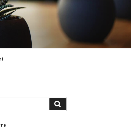
nt
Search
STS