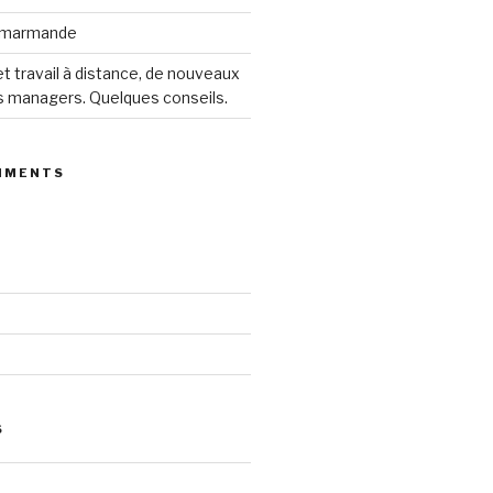
s marmande
 travail à distance, de nouveaux
s managers. Quelques conseils.
MMENTS
S