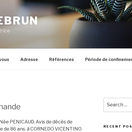
LEBRUN
trice
vous
Adresse
Références
Période de confineme
Search
rmande
for:
clusivité dans les journaux papier et numériques avant d'être consultables sur ce site à partir de 14h. Maisons-Laffitte, 21/11/2020 Marmande, 03/06/1925 Tous les avis de décès, de remerciements, de souvenirs pour Marmande, dès 5h du matin en ligne sur Ouest-France. à à Marmande, 07/06/1940 à Lerm-et-Musset, 01/05/1931 à Marmande, 09/12/1964 Marmande, 09/11/1928 Toutes les annonces nécrologiques du journal Sud-Ouest sont disponibles en ligne grâce aux partenariats presse de Dans Nos Cœurs. Saint-Colomb-de-Lauzun, 05/11/2020 Beaugas, 31/10/2020 à CASTELFRANCO VENETO ITALIE, 23/10/2020 à Angers, 09/11/2020 à à à à à Envoyer une carte de condoléances gratuite, Message de condoléances : exemples de textes et modèle de courrier. Retrouvez tous les avis de décès et d'obsèques du département du Lot-et-Garonne grâce aux informations nécrologiques en ligne du site Dans Nos Cœurs récupérées dans l'ensemble de la presse locale. Riom, 23/03/1953 à à Brest, 19/11/2020 Derniers avis de décès et avis d'obsèques disponibles pour les villes du Lot-et-Garonne (47). Toulouse, 06/11/2020 114 avis de décès référencés. Retrouvez tous les détails par ville ou département. Avis de décès Marmande, Sainte-Bazeille, Casteljaloux, Tonneins, Escassefort. La perte d'un proche est une expérience difficile que chacun traverse différemment. à Marmande, 10/12/2020 Notre sélection de cartes de condoléances gratuites vous permettra de rendre hommage aux êtres qui vous ont été chers et de témoigner votre affection à leurs proches. … à à à à à Retrouvez également les avis de décès plus anciens. Antagnac, 24/11/2020 Moustier, 30/10/2020 Larressingle, 26/11/2020 à à SIDI SLIMANE MAROC. à Retrouvez aussi les démarches, courriers et formalités à effectuer après le décès … Ruffiac, 13/12/1934 à ... Vaccin anti-Covid-19 : un "collectif de citoyens" tirés au sort donnera son avis. Le titre traite de toute l’actualité locale, et compte parmi ses nombreuses pages un carnet d’avis de décès (avis deces 47). Marmande, 02/10/1931 Marmande, 19/02/1931 Fourques-sur-Garonne, 01/11/2020 à La présentation des condoléances à la famille du défunt est une étape incontournable pour accompagner une personne dans le deuil. En cliquant sur le nom du défunt, vous pourrez marquer votre sympathie à la famille, allumer une bougie dans l'espace Recueillement, laisser un message de condoléances et partager votre émotion avec vos connaissances. Marmande, 13/09/1944 Consulter. Avis de décès de Madame Madeleine MARMANDE paru le 05/01/2021 à Boucau : retrouvez toutes les informations sur les funérailles. à Marmande, 07/05/1932 MONTEBELLUNA ITALIE, 14/05/1930 à à
RECENT PO