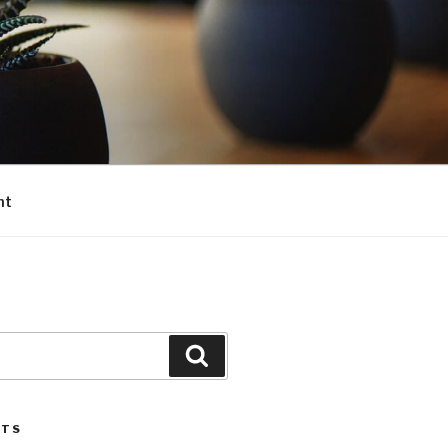
nt
Search
STS