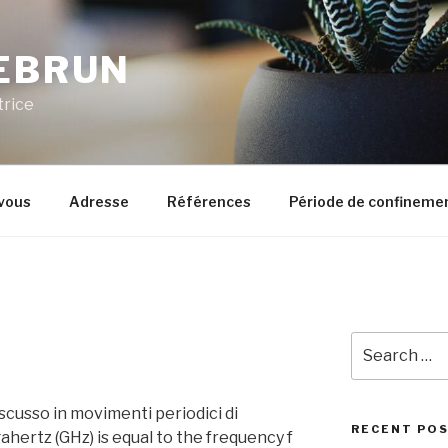
LEBRUN
trice
vous
Adresse
Références
Période de confineme
Search
for:
ine Extender (LE) amplifiers. Microhertz (µHz) The frequency f in kilohertz (kHz) is equal to the frequency f in gigahertz (GHz) times 1000000:. Prende il nome dal fisico tedesco Heinrich Rudolf Hertz che portò importanti contributi alla scienza, nel campo dell'elettromagnetismo. Arm Cortex-M4 @48 MHz with 64 Kbytes of Flash memory, 20 Kbytes of SRAM. L'unità megahertz viene usata per misurare la frequenza. Il concetto di frequenza è ampiamente utilizzato in campi come la fisica, l'ingegneria, l'astronomia, l'acustica, l'elettronica e vari altri campi. Sub-GHz Wireless Microcontrollers. Questo modelli diventeranno tristemente famosi per il rumore prodotto, elevato per gli standard dell'Apple. GHz vs MHz . You are thus able to configure lighting, space and the way you live. Intel® Xeon® Processor 1.40 GHz, 512K Cache, 400 MHz FSB quick reference guide including specifications, features, pricing, compatibility, design documentation, ordering codes, spec … La maggior parte dei moti periodici che incontriamo sono circolari, lineari o semicircolari. Here is one of the frequency conversion : 1.8 ghz in mhz 1GHz = 1000MHz. 1 GHz to MHz = 1000 MHz. Excellent, cost-effective antenna for measurements from 30 MHz to 1 GHz; Comprehensive calibration data included (on CD) Different wireless frequencies covered So 1 gigahertz is equal to to 1000 megahertz: 1 GHz = 1000 MHz . 2 decimali Type the number of Megahertz (MHz) you want to convert in … Free online frequency conversion. Gradi all'ora Queste due unità vengono utilizzate per misurare la frequenza. 0 decimali GHz to MHz conversion calculator L'inverso della frequenza del moto periodico dà il tempo per un periodo. So 1 gigahertz is equal to to 10 9 hertz: 1 GHz = 1000000000 Hz = 10 9 Hz. 8 decimali LoRa, (G)FSK, (G)MSK, BPSK modulations. Microhertz (µHz) Gradi al secondo 1 gigahertz (simbolo GHz) = 10 9 Hz = 1 000 000 000 Hz 1 GHz GHz e MHz significa rispettivamente Gigahertz e Megahertz. • Sia Megahertz che Gigahertz vengono utilizzati per misurare la frequenza. Un pianeta che ruota intorno al sole è un moto periodico. Consulta il glossario dei termini informatici e tecnologici di Ehiweb.it. How much is 10 GHz to mHz? Kilohertz (kHz) Battiti al minuto (BPM) MHz è ampiamente usato per misurare la potenza di elaborazione dei microprocessori a piccola scala. Velocità angolare Un computer personalizzato comune ha il potere di elaborazione nella gamma di Gigahertz. Megahertz (MHz) Velocità angolare For models that were already available with the same frequency, an "E" was appended to the model name to indicate cores using the new 0.18 μm fabrication process. È fondamentale avere una buona comprensione nel concetto di frequenza e le unità utilizzate per misurarla per eccellere in tali campi. 9 decimali Sub-1 GHz (433, 868 or 915 MHz) programmable transceiver module with UFL connector. 4 decimali 1MHz = 0.001GHz. f (kHz) = f (GHz) × 1000000. Giri al minuto (rpm) Gradi al giorno Radianti al secondo (rad/s) Velocità di rotazione • Megahertz rappresenta 10 6 hertz, mentre Gigahertz rappresenta 10 9 hertz. The Megahertz to Hertz conversion table can also be used to determine the conversion result based on a scale of 0 to 1 Megahertz (MHz). Le onde radio sono anche misurate in GHz quando vengono utilizzate onde radio modulate ad alta frequenza. Convert GHz to Hz (gigahertz to hertz). (adsbygoogle = window.adsbygoogle || []).push({}); Convert 10 GHz to mHz (gigahertz to millihertz). X-NUCLEO-S2915A1 - Sub-1 GHz 915 MHz RF expansion board based on S2-LP radio for STM32 Nucleo, X-NUCLEO-S2915A1, STMicroelectronics In questo articolo discuteremo su quale frequenza è, quali sono i GHz e il MHz, le loro applicazioni, le somiglianze tra GHz e MHz e, infine, la differenza tra GHz e MHz. Both 100 MHz FSB and 133 MHz FSB models were made. Gigahertz (GHz) 1.4 Table 4. Velocità di rotazione Megahertz (MHz - Frequenza), frequenza Digitare il numero di Megahertz (MHz) che si desidera convertire nella casella di testo per visualizzare i risultati nella tabella. 1 GHz = 1000 MHz is the standard used in the conversion. In tal modo l'unità Gigahertz è uguale a 10 9 hertz. MHZ sunshade systems are innovative, long-lasting and durable. The frequency f in megahertz (Hz) is equal to 1 gigahertz (GHz) times 1000: f (MHz) = 1 GHz × 1000 = 1000 MHz . The antenna is designed for measurements in accordance with the following standards and procedures: CISPR, VDE, MIL, VG, EN 55011,EN 55013, EN 55015, EN 55022, MIL-Std-461. Kilohertz to Gigahertz Conversion Example Task: Convert 765,000 kilohertz to gigahertz (show work) Formula: kHz ÷ 1,000,000 = GHz Calculations: 765,000 kHz ÷ 1,000,000 = 0.765 GHz Result: 765,000 kHz is equal to 0.765 GHz They are of top quality and outstanding design, regulate heat and incoming light and control the area's climate. Frequency conversion provides conversion between frequency. Digitare il numero di Gigahertz (GHz) che si desidera convertire nella casella di testo per visualizzare i risultati nella tabella. Gigahertz e megahertz sono usati in situazioni diverse, per
RECENT PO